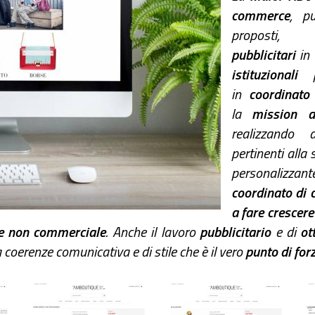
commerce
, pu
proposti,
pubblicitari
in
istituzionali
p
in
coordinat
la
mission a
realizzando
pertinenti alla 
personalizzan
coordinato di 
a fare crescer
 e non commerciale
. Anche il lavoro
pubblicitario
e di
ott
a coerenze comunicativa e di stile che è il vero
punto di for