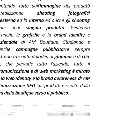
ntando forte sull'
immagine
dei prodotti
 realizzando
shooting fotografici
esterna
ed in
interna
ed anche gli
shooting
er ogni
singolo prodotto
. Gestendo
o
anche le
grafiche
e la
brand identity
e
ziendale
di AM Boutique. Studiando e
 anche
campagne pubblicitarie
sempre
strada tracciata dall'idea di
glamour
e di
chic
te che pervade tutta l'azienda. Tutto il
comunicazione e di web marketing è mirato
e la web identity e la brand awareness di AM
imizzazione SEO
sui prodotti è svolto dalla
za della boutique verso il pubblico
.