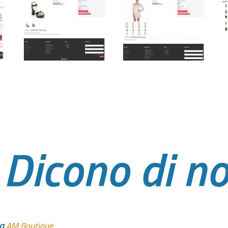
Dicono di no
la
AM Boutique