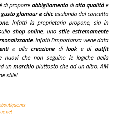
è di proporre
abbigliamento
di
alta qualità
e
o
gusto glamour e chic
esulando dal concetto
one
. Infatti la proprietaria propone, sia in
sullo
shop online
, uno
stile estremamente
rsonalizzante
. Infatti l'importanza viene data
enti
e alla
creazione
di
look
e di
outfit
 nuovi che non seguino le logiche della
 ad un
marchio
piuttosto che ad un altro: AM
e stile!
boutique.net
ue.net