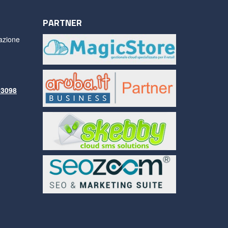
PARTNER
azione
93098