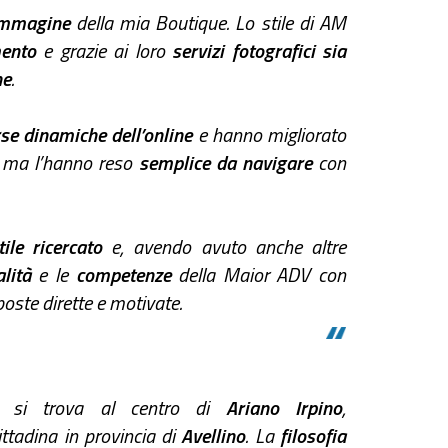
mmagine
della mia Boutique. Lo stile di AM
mento
e grazie ai loro
servizi fotografici sia
ne
.
se dinamiche dell’online
e hanno migliorato
, ma l’hanno reso
semplice da navigare
con
tile ricercato
e, avendo avuto anche altre
alità
e le
competenze
della Maior ADV con
ste dirette e motivate.
si trova al centro di
Ariano Irpino
,
cittadina in provincia di
Avellino
. La
filosofia