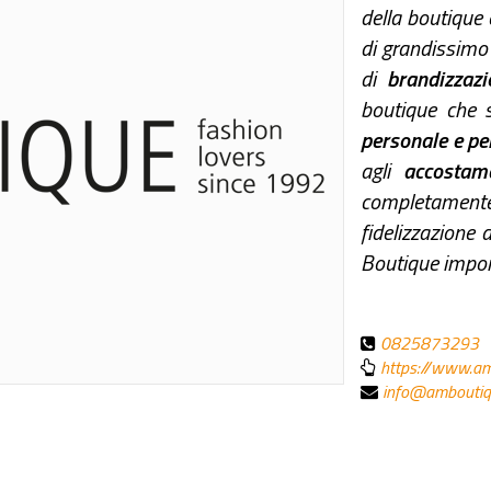
della boutique 
di grandissim
di
brandizzazi
boutique che 
personale e pe
agli
accostam
completamente
fidelizzazione
Boutique impon
0825873293
https://www.am
info@amboutiq