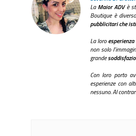
La
Maior ADV
è st
Boutique è divers
pubblicitari che ist
La loro
esperienza
non solo l’immagin
grande
soddisfazi
Con loro porto ava
esperienze con alt
nessuno. Al contrari