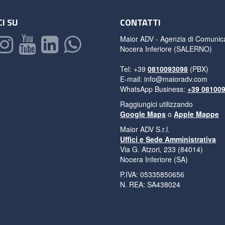
I SU
CONTATTI
Maior ADV - Agenzia di Comunic
Nocera Inferiore (SALERNO)
Tel: +39
0810093098
(PBX)
E-mail:
info@maioradv.com
WhatsApp Business:
+39 08100
Raggiungici utilizzando
Google Maps
o
Apple Mappe
Maior ADV S.r.l.
Uffici e Sede Amministrativa
Via G. Atzori, 233 (84014)
Nocera Inferiore (SA)
P.IVA: 05335850656
N. REA: SA438024