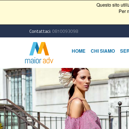
Questo sito util
Per m
Contattaci:
0810093098
HOME
CHI SIAMO
SER