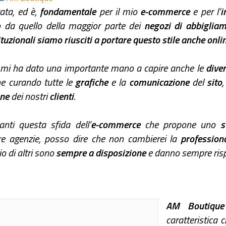
ata, ed è,
fondamentale
per il mio
e-commerce
e per l’
i
o da quello della maggior parte dei
negozi di abbiglia
ituzionali siamo riusciti a portare questo stile anche onli
mi ha dato una importante mano a capire anche le
diver
e curando tutte le
grafiche
e la
comunicazione
del
sito
one
dei nostri
clienti
.
nti questa sfida dell’
e-commerce
che propone uno
s
re agenzie, posso dire che non cambierei la
profession
o di altri sono
sempre a disposizione
e danno sempre rispo
AM Boutique
caratteristica 