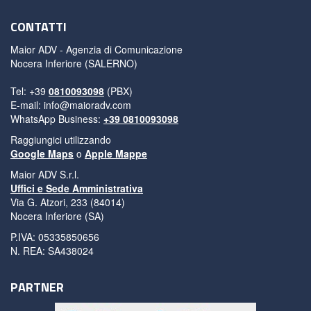
CONTATTI
Maior ADV - Agenzia di Comunicazione
Nocera Inferiore (SALERNO)
Tel: +39
0810093098
(PBX)
E-mail:
info@maioradv.com
WhatsApp Business:
+39 0810093098
Raggiungici utilizzando
Google Maps
o
Apple Mappe
Maior ADV S.r.l.
Uffici e Sede Amministrativa
Via G. Atzori, 233 (84014)
Nocera Inferiore (SA)
P.IVA: 05335850656
N. REA: SA438024
PARTNER