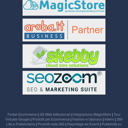
Portali Ecommerce
|
Siti Web Istituzionali
|
Integrazione MagicStore
|
Tour
Virtuale Google
|
Prodotti per Ecommerce
|
Fashion e Glamour
|
Interni
|
Still
Life e Pubblicitaria
|
Prodotti vista 360
|
Reportage ed Eventi
|
Pubblicità su