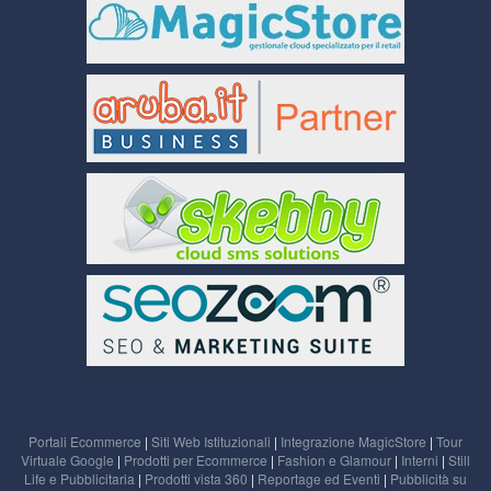
Portali Ecommerce
|
Siti Web Istituzionali
|
Integrazione MagicStore
|
Tour
Virtuale Google
|
Prodotti per Ecommerce
|
Fashion e Glamour
|
Interni
|
Still
Life e Pubblicitaria
|
Prodotti vista 360
|
Reportage ed Eventi
|
Pubblicità su