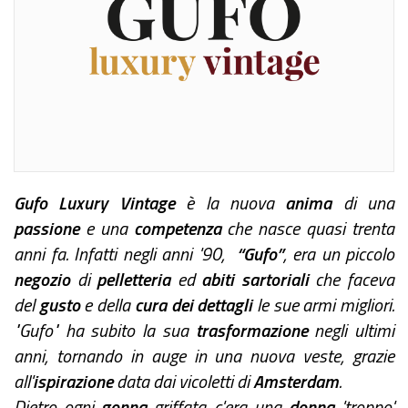
Gufo Luxury Vintage
è la nuova
anima
di una
passione
e una
competenza
che nasce quasi trenta
anni fa. Infatti negli anni '90,
“Gufo”
, era un piccolo
negozio
di
pelletteria
ed
abiti sartoriali
che faceva
del
gusto
e della
cura dei dettagli
le sue armi migliori.
"Gufo" ha subito la sua
trasformazione
negli ultimi
anni, tornando in auge in una nuova veste, grazie
all'
ispirazione
data dai vicoletti di
Amsterdam
.
Dietro ogni
gonna
griffata c'era una
donna
'troppo'