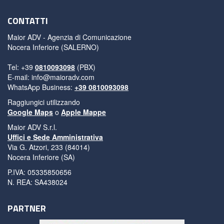
CONTATTI
Maior ADV - Agenzia di Comunicazione
Nocera Inferiore (SALERNO)
Tel: +39
0810093098
(PBX)
E-mail:
info@maioradv.com
WhatsApp Business:
+39 0810093098
Raggiungici utilizzando
Google Maps
o
Apple Mappe
Maior ADV S.r.l.
Uffici e Sede Amministrativa
Via G. Atzori, 233 (84014)
Nocera Inferiore (SA)
P.IVA: 05335850656
N. REA: SA438024
PARTNER