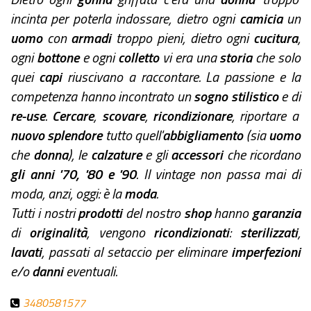
incinta per poterla indossare, dietro ogni
camicia
un
uomo
con
armadi
troppo pieni, dietro ogni
cucitura
,
ogni
bottone
e ogni
colletto
vi era una
storia
che solo
quei
capi
riuscivano a raccontare. La passione e la
competenza hanno incontrato un
sogno stilistico
e di
re-use
.
Cercare
,
scovare
,
ricondizionare
, riportare a
nuovo splendore
tutto quell'
abbigliamento
(sia
uomo
che
donna
), le
calzature
e gli
accessori
che ricordano
gli anni '70, '80 e '90
. Il vintage non passa mai di
moda, anzi, oggi: è la
moda
.
Tutti i nostri
prodotti
del nostro
shop
hanno
garanzia
di
originalità
, vengono
ricondizionati
:
sterilizzati
,
lavati
, passati al setaccio per eliminare
imperfezioni
e/o
danni
eventuali.
3480581577