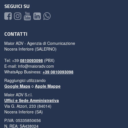
SEGUICI SU
CONTATTI
Maior ADV - Agenzia di Comunicazione
Nocera Inferiore (SALERNO)
Tel: +39
0810093098
(PBX)
E-mail:
info@maioradv.com
WhatsApp Business:
+39 0810093098
Raggiungici utilizzando
Google Maps
o
Apple Mappe
Maior ADV S.r.l.
Uffici e Sede Amministrativa
Via G. Atzori, 233 (84014)
Nocera Inferiore (SA)
P.IVA: 05335850656
N. REA: SA438024