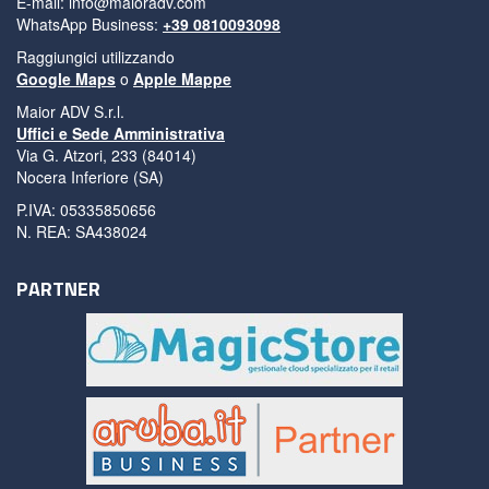
E-mail:
info@maioradv.com
WhatsApp Business:
+39 0810093098
Raggiungici utilizzando
Google Maps
o
Apple Mappe
Maior ADV S.r.l.
Uffici e Sede Amministrativa
Via G. Atzori, 233 (84014)
Nocera Inferiore (SA)
P.IVA: 05335850656
N. REA: SA438024
PARTNER