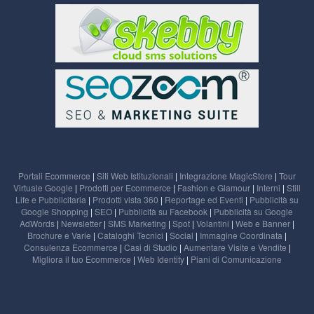
Portali Ecommerce
|
Siti Web Istituzionali
|
Integrazione MagicStore
|
Tour
Virtuale Google
|
Prodotti per Ecommerce
|
Fashion e Glamour
|
Interni
|
Still
Life e Pubblicitaria
|
Prodotti vista 360
|
Reportage ed Eventi
|
Pubblicità su
Google Shopping
|
SEO
|
Pubblicità su Facebook
|
Pubblicità su Google
AdWords
|
Newsletter
|
SMS Marketing
|
Spot
|
Volantini
|
Web e Banner
|
Brochure e Varie
|
Cataloghi Tecnici
|
Social
|
Immagine Coordinata
|
Consulenza Ecommerce
|
Casi di Studio
|
Aumentare Visite e Vendite
|
Migliora il tuo Ecommerce
|
Web Identity
|
Piani di Comunicazione