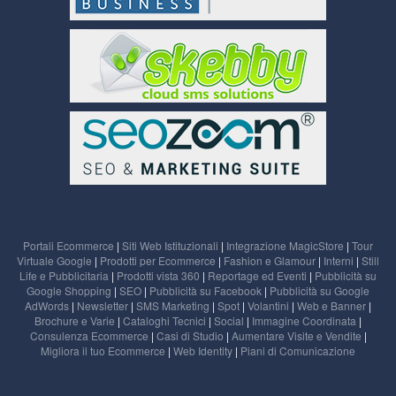
Portali Ecommerce
|
Siti Web Istituzionali
|
Integrazione MagicStore
|
Tour
Virtuale Google
|
Prodotti per Ecommerce
|
Fashion e Glamour
|
Interni
|
Still
Life e Pubblicitaria
|
Prodotti vista 360
|
Reportage ed Eventi
|
Pubblicità su
Google Shopping
|
SEO
|
Pubblicità su Facebook
|
Pubblicità su Google
AdWords
|
Newsletter
|
SMS Marketing
|
Spot
|
Volantini
|
Web e Banner
|
Brochure e Varie
|
Cataloghi Tecnici
|
Social
|
Immagine Coordinata
|
Consulenza Ecommerce
|
Casi di Studio
|
Aumentare Visite e Vendite
|
Migliora il tuo Ecommerce
|
Web Identity
|
Piani di Comunicazione