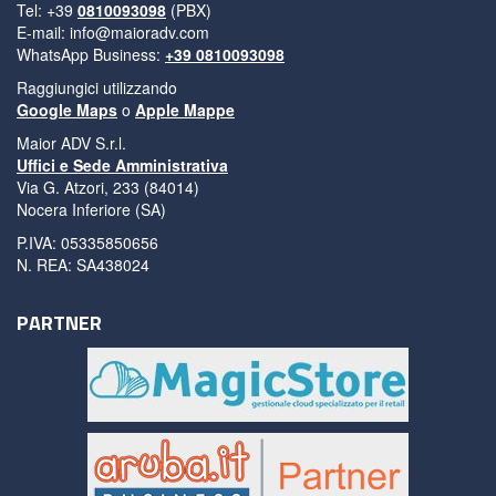
Tel: +39
0810093098
(PBX)
E-mail:
info@maioradv.com
WhatsApp Business:
+39 0810093098
Raggiungici utilizzando
Google Maps
o
Apple Mappe
Maior ADV S.r.l.
Uffici e Sede Amministrativa
Via G. Atzori, 233 (84014)
Nocera Inferiore (SA)
P.IVA: 05335850656
N. REA: SA438024
PARTNER