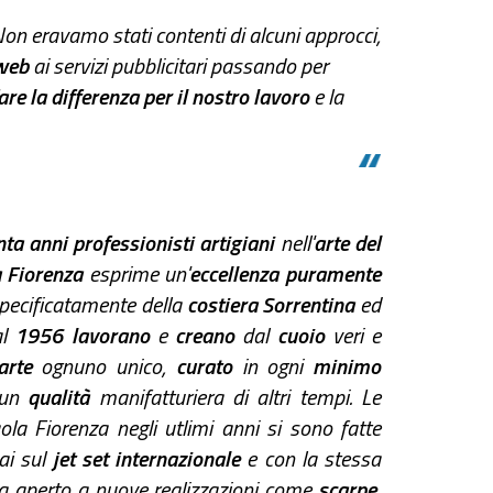
Non eravamo stati contenti di alcuni approcci,
 web
ai servizi pubblicitari passando per
are la differenza per il nostro lavoro
e la
ta anni professionisti artigiani
nell'
arte del
 Fiorenza
esprime un'
eccellenza puramente
pecificatamente della
costiera Sorrentina
ed
al
1956 lavorano
e
creano
dal
cuoio
veri e
arte
ognuno unico,
curato
in ogni
minimo
 un
qualità
manifatturiera di altri tempi. Le
ola Fiorenza negli utlimi anni si sono fatte
ai sul
jet set internazionale
e con la stessa
a aperto a nuove realizzazioni come
scarpe
,