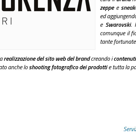
zeppe
e
sneak
ed aggiungend
e
Swarovski
. 
comunque il fio
tante fortunate 
la
realizzazione del sito web del brand
creando i
contenuti 
zato anche lo
shooting fotografico dei prodotti
e tutta la p
Serviz