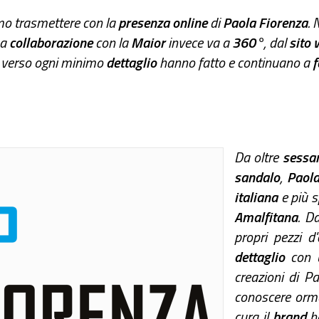
o trasmettere con la
presenza online
di
Paola Fiorenza
. 
La
collaborazione
con la
Maior
invece va a
360°
, dal
sito
e
verso ogni minimo
dettaglio
hanno fatto e continuano a
f
Da oltre
sessan
sandalo
,
Paola
italiana
e più s
Amalfitana
. D
propri pezzi d'
dettaglio
con
creazioni di Pa
conoscere orm
cura il
brand
h