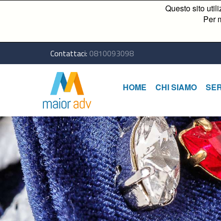
Questo sito util
Per m
Contattaci:
0810093098
HOME
CHI SIAMO
SER