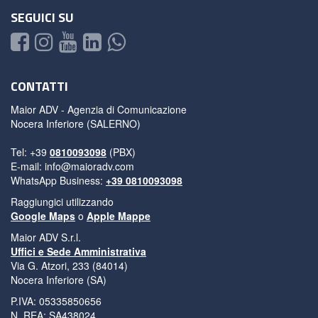
SEGUICI SU
CONTATTI
Maior ADV - Agenzia di Comunicazione
Nocera Inferiore (SALERNO)
Tel: +39
0810093098
(PBX)
E-mail:
info@maioradv.com
WhatsApp Business:
+39 0810093098
Raggiungici utilizzando
Google Maps
o
Apple Mappe
Maior ADV S.r.l.
Uffici e Sede Amministrativa
Via G. Atzori, 233 (84014)
Nocera Inferiore (SA)
P.IVA: 05335850656
N. REA: SA438024