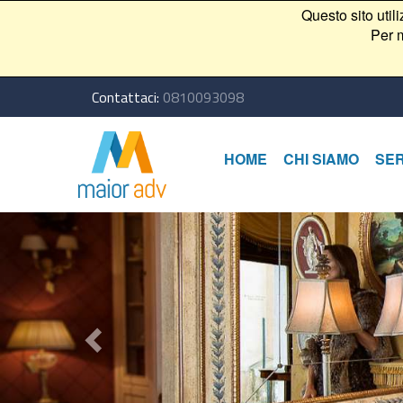
Questo sito util
Per m
Contattaci:
0810093098
HOME
CHI SIAMO
SER