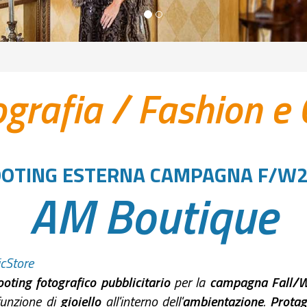
ografia
/
Fashion e
OTING ESTERNA CAMPAGNA F/W
AM Boutique
cStore
ooting fotografico pubblicitario
per la
campagna Fall/W
funzione di
gioiello
all'interno dell'
ambientazione
.
Prota