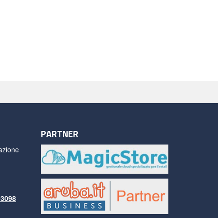
PARTNER
azione
93098