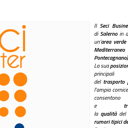
Il
Seci Busine
di
Salerno
in 
un’
area verde
Mediterraneo
Pontecagnano)
La sua
posizio
princip
del
trasporto 
l’ampia cornic
consentono
e
t
la
qualità
de
rumori tipici d