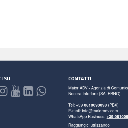
I SU
CONTATTI
Maior ADV - Agenzia di Comunic
Nocera Inferiore (SALERNO)
Tel: +39
0810093098
(PBX)
E-mail:
info@maioradv.com
WhatsApp Business:
+39 08100
Raggiungici utilizzando