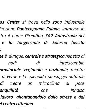
ss Center
si trova nella zona industriale
direzione
Pontecagnano Faiano
, immerso in
tra il fiume
Picentino
, l’
A2 Autostrada del
 e la Tangenziale di Salerno (uscita
.
ne
è, dunque,
centrale
e
strategica
rispetto ai
ali nodi di interscambio
provinciale
,
regionale
e
nazionale
, mentre
e di verde e lo splendido paesaggio naturale
 di creare un microclima di pace
ranquillità
che innalza
l
lavoro
,
allontanandolo dallo stress e dai
el centro cittadino
.