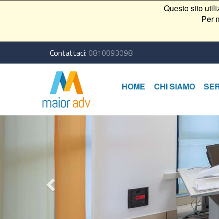
Questo sito util
Per m
Contattaci:
0810093098
HOME
CHI SIAMO
SER