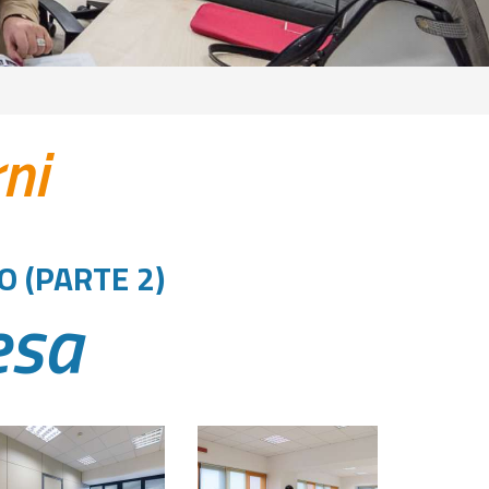
rni
O (PARTE 2)
esa