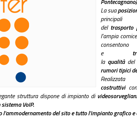
Pontecagnano)
La sua
posizio
princip
del
trasporto 
l’ampia cornic
consentono
e
t
la
qualità
de
rumori tipici d
Realizza
costruttivi
co
egante struttura dispone di impianto di
videosorveglian
n
sistema VoIP
.
 l'ammodernamento del sito e tutto l'impianto grafico e 