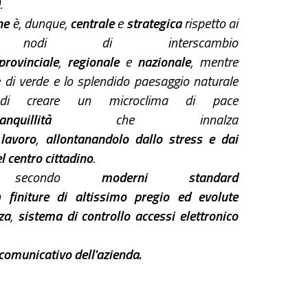
.
ne
è, dunque,
centrale
e
strategica
rispetto ai
ali nodi di interscambio
provinciale
,
regionale
e
nazionale
, mentre
e di verde e lo splendido paesaggio naturale
 di creare un microclima di pace
ranquillità
che innalza
l
lavoro
,
allontanandolo dallo stress e dai
el centro cittadino
.
ta secondo
moderni standard
n
finiture di altissimo pregio ed evolute
za
,
sistema di controllo accessi elettronico
comunicativo dell'azienda.