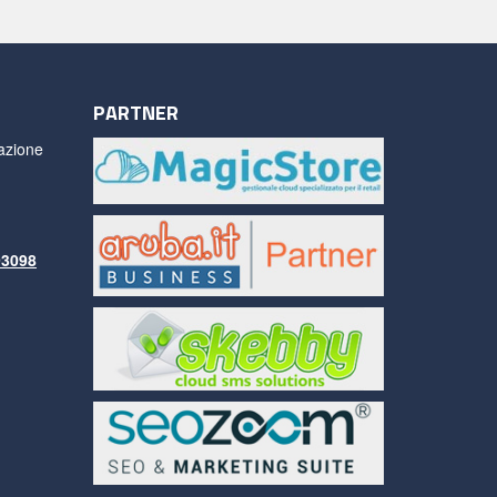
PARTNER
azione
93098