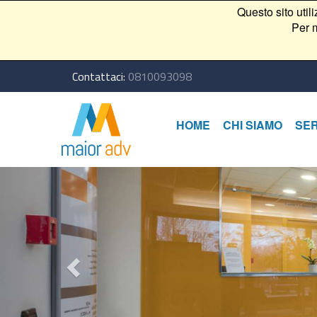
Questo sito util
Per m
Contattaci:
0810093098
HOME
CHI SIAMO
SER