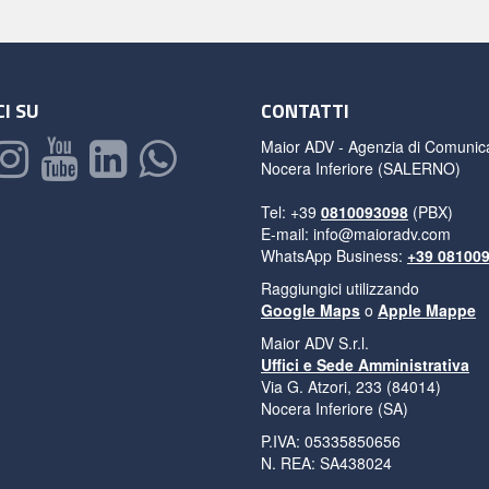
I SU
CONTATTI
Maior ADV - Agenzia di Comunic
Nocera Inferiore (SALERNO)
Tel: +39
0810093098
(PBX)
E-mail:
info@maioradv.com
WhatsApp Business:
+39 08100
Raggiungici utilizzando
Google Maps
o
Apple Mappe
Maior ADV S.r.l.
Uffici e Sede Amministrativa
Via G. Atzori, 233 (84014)
Nocera Inferiore (SA)
P.IVA: 05335850656
N. REA: SA438024