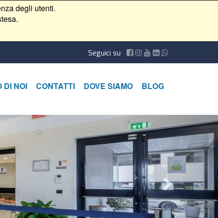
nza degli utenti.
stesa.
Seguici su
 DI NOI
CONTATTI
DOVE SIAMO
BLOG