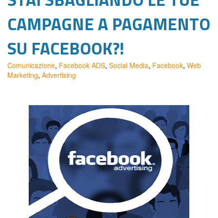
CAMPAGNE A PAGAMENTO
SU FACEBOOK?!
Comunicazione
,
Facebook ADS
,
Social Media
,
Facebook
,
Web
Marketing
,
Advertising