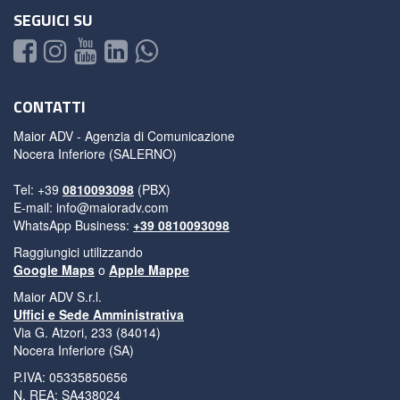
SEGUICI SU
CONTATTI
Maior ADV - Agenzia di Comunicazione
Nocera Inferiore (SALERNO)
Tel: +39
0810093098
(PBX)
E-mail:
info@maioradv.com
WhatsApp Business:
+39 0810093098
Raggiungici utilizzando
Google Maps
o
Apple Mappe
Maior ADV S.r.l.
Uffici e Sede Amministrativa
Via G. Atzori, 233 (84014)
Nocera Inferiore (SA)
P.IVA: 05335850656
N. REA: SA438024