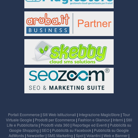
Portali Ecommerce
|
Siti Web Istituzionali
|
Integrazione MagicStore
|
Tour
Virtuale Google
|
Prodotti per Ecommerce
|
Fashion e Glamour
|
Interni
|
Still
Life e Pubblicitaria
|
Prodotti vista 360
|
Reportage ed Eventi
|
Pubblicità su
Google Shopping
|
SEO
|
Pubblicità su Facebook
|
Pubblicità su Google
AdWords
|
Newsletter
|
SMS Marketing
|
Spot
|
Volantini
|
Web e Banner
|