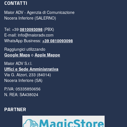
CONTATTI
Maior ADV - Agenzia di Comunicazione
Nocera Inferiore (SALERNO)
Tel: +39
0810093098
(PBX)
E-mail:
info@maioradv.com
WhatsApp Business:
+39 0810093098
Raggiungici utilizzando
Google Maps
o
Apple Mappe
Maior ADV S.r.l.
Uffici e Sede Amministrativa
Via G. Atzori, 233 (84014)
Nocera Inferiore (SA)
P.IVA: 05335850656
N. REA: SA438024
PARTNER