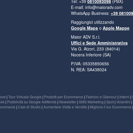
Tel: +39
0810093098
(PBX)
E-mail:
info@maioradv.com
WhatsApp Business:
+39 08100
Raggiungici utilizzando
Google Maps
o
Apple Mappe
Maior ADV S.r.l.
Uffici e Sede Amministrativa
Via G. Atzori, 233 (84014)
Nocera Inferiore (SA)
P.IVA: 05335850656
N. REA: SA438024
tore
|
Tour Virtuale Google
|
Prodotti per Ecommerce
|
Fashion e Glamour
|
Interni
|
ook
|
Pubblicità su Google AdWords
|
Newsletter
|
SMS Marketing
|
Spot
|
Volantini
|
commerce
|
Casi di Studio
|
Aumentare Visite e Vendite
|
Migliora il tuo Ecommerce