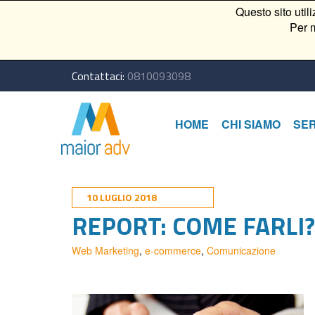
Questo sito util
Per m
Contattaci:
0810093098
HOME
CHI SIAMO
SER
10 LUGLIO 2018
REPORT: COME FARLI?
Web Marketing
,
e-commerce
,
Comunicazione