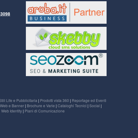
93098
Still Life e Pubblicitaria
|
Prodotti vista 360
|
Reportage ed Eventi
Web e Banner
|
Brochure e Varie
|
Cataloghi Tecnici
|
Social
|
|
Web Identity
|
Piani di Comunicazione