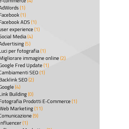
e-commerce
(4)
AdWords
(1)
Facebook
(1)
Facebook ADS
(1)
user experience
(1)
Social Media
(4)
Advertising
(5)
Luci per fotografia
(1)
Migliorare immagine online
(2)
Google Fred Update
(1)
Cambiamenti SEO
(1)
Backlink SEO
(2)
Google
(4)
Link Building
(0)
Fotografia Prodotti E-Commerce
(1)
Web Marketing
(11)
Comunicazione
(9)
Influencer
(1)